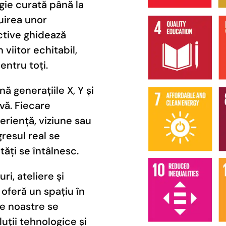
rgie curată până la
ruirea unor
ctive ghidează
viitor echitabil,
entru toți.
generațiile X, Y și
ivă. Fiecare
riență, viziune sau
resul real se
ăți se întâlnesc.
ri, ateliere și
oferă un spațiu în
le noastre se
uții tehnologice și