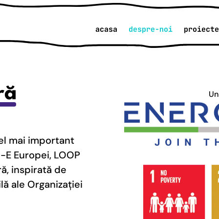
acasa
despre-noi
proiecte
ră
Un
l mai important
 S-E Europei, LOOP
ă, inspirată de
ă ale Organizației