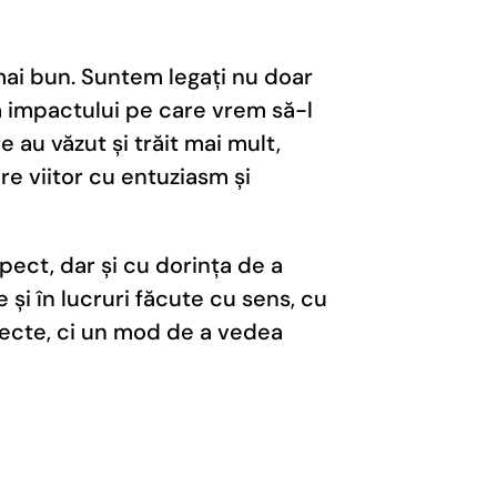
 mai bun. Suntem legați nu doar
ra impactului pe care vrem să-l
 au văzut și trăit mai mult,
re viitor cu entuziasm și
pect, dar și cu dorința de a
și în lucruri făcute cu sens, cu
oiecte, ci un mod de a vedea