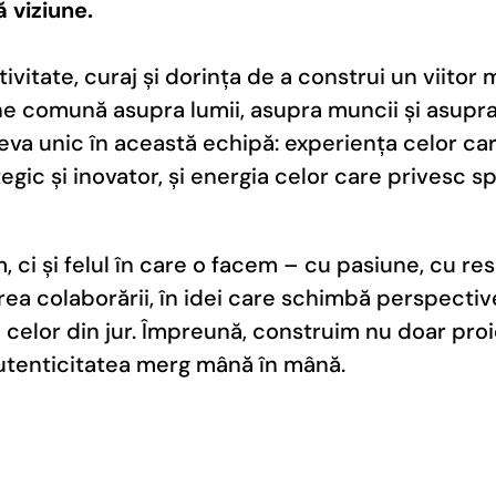
 viziune.
ivitate, curaj și dorința de a construi un viitor
ziune comună asupra lumii, asupra muncii și asup
va unic în această echipă: experiența celor care
gic și inovator, și energia celor care privesc sp
ci și felul în care o facem – cu pasiune, cu res
a colaborării, în idei care schimbă perspective 
a celor din jur. Împreună, construim nu doar pr
autenticitatea merg mână în mână.