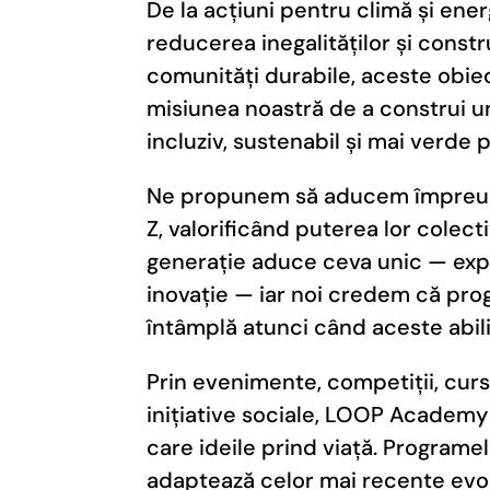
De la acțiuni pentru climă și ene
reducerea inegalităților și const
comunități durabile, aceste obie
misiunea noastră de a construi un 
incluziv, sustenabil și mai verde p
Ne propunem să aducem împreună 
Z, valorificând puterea lor colect
generație aduce ceva unic — expe
inovație — iar noi credem că prog
întâmplă atunci când aceste abilit
Prin evenimente, competiții, cursu
inițiative sociale, LOOP Academy 
care ideile prind viață. Programe
adaptează celor mai recente evol