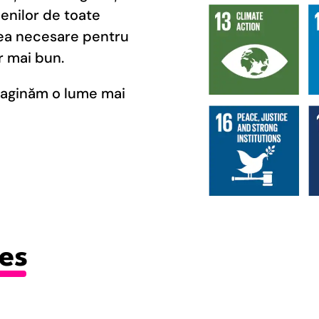
enilor de toate
rea necesare pentru
r mai bun.
aginăm o lume mai
es