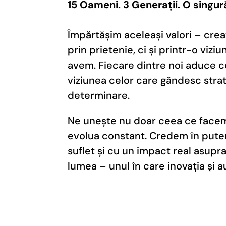
15 Oameni. 3 Generații. O singură
Împărtășim aceleași valori – creat
prin prietenie, ci și printr-o vi
avem. Fiecare dintre noi aduce ce
viziunea celor care gândesc strate
determinare.
Ne unește nu doar ceea ce facem, 
evolua constant. Credem în putere
suflet și cu un impact real asupr
lumea – unul în care inovația și 