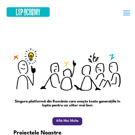
Singura platformă din România care unește toate generațiile în
lupta pentru un viitor mai bun
Află Mai Multe
Proiectele Noastre