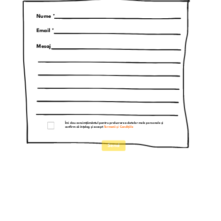
Nume
*
Email
*
Mesaj
Îmi dau consimțământul pentru prelucrarea datelor mele personale și
confirm că înțeleg și accept
Termenii și Condițiile